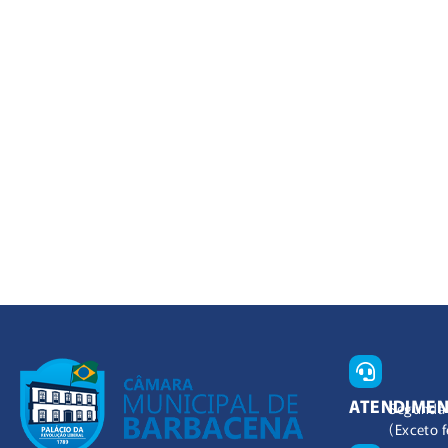
ATENDIME
Segunda 
(Exceto f