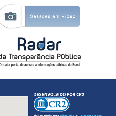
DESENVOLVIDO POR CR2
Muito mais que
criar site
ou
sistema para