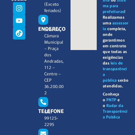
(Exceto
ma para
feriados)
prefeituras
!
Realizamos
uma
assessor
ENDEREÇO
ia
completa,
Sede da
onde
Câmara
garantimos
Municipal
em contrato
– Praça
que todas as
dos
exigências
Andradas,
das
leis de
112 –
transparênci
Centro –
a
CEP
pública
serão
atendidas.
36.200.00
2
Conheça
o
PNTP
e
o
Radar da
TELEFONE
Transparênci
(32)
a Pública
99125-
2295