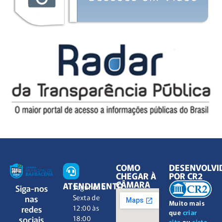
COMO
DESENVOLVI
CHEGAR À
POR CR2
CÂMARA
ATENDIMENTO
Siga-nos
Segunda à
nas
Sexta de
Muito mais
redes
12:00 às
que
criar
sociais
18:00
site
ou
siste