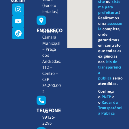
site
ou
siste
(Exceto
ma para
feriados)
prefeituras
!
Realizamos
uma
assessor
ia
completa,
ENDEREÇO
Sede da
onde
Câmara
garantimos
Municipal
em contrato
– Praça
que todas as
dos
exigências
Andradas,
das
leis de
112 –
transparênci
a
Centro –
pública
serão
CEP
atendidas.
36.200.00
2
Conheça
o
PNTP
e
o
Radar da
Transparênci
TELEFONE
(32)
a Pública
99125-
2295