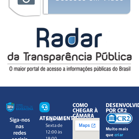
COMO
DESENVOLVI
CHEGAR À
POR CR2
CÂMARA
ATENDIMENTO
Siga-nos
Segunda à
nas
Sexta de
Muito mais
redes
12:00 às
que
criar
sociais
18:00