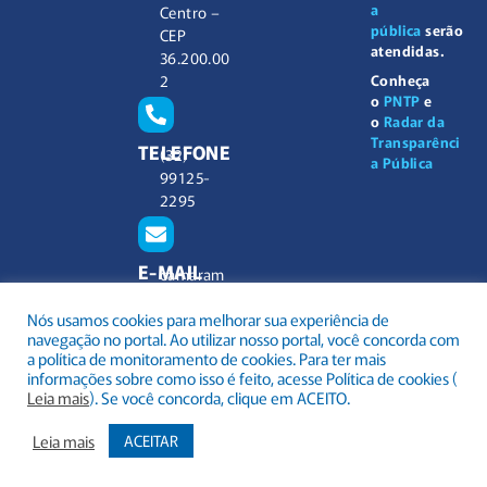
a
Centro –
pública
serão
CEP
atendidas.
36.200.00
2
Conheça
o
PNTP
e
o
Radar da
Transparênci
TELEFONE
(32)
a Pública
99125-
2295
E-MAIL
camaram
unicipal@
Nós usamos cookies para melhorar sua experiência de
barbacen
navegação no portal. Ao utilizar nosso portal, você concorda com
a.mg.gov.
a política de monitoramento de cookies. Para ter mais
br
informações sobre como isso é feito, acesse Política de cookies (
Leia mais
). Se você concorda, clique em ACEITO.
Leia mais
ACEITAR
.
Todos os direitos reservados a Câmara Municipal Barbacena
Mapa do Site
Acessar Área Administrativa
Acessar o Webmail