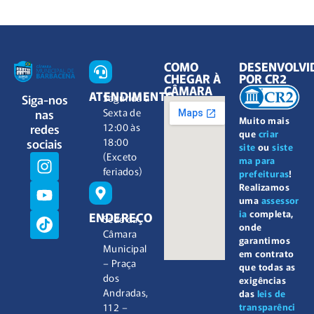
COMO
DESENVOLVI
CHEGAR À
POR CR2
CÂMARA
ATENDIMENTO
Siga-nos
Segunda à
nas
Sexta de
Muito mais
redes
12:00 às
que
criar
sociais
18:00
site
ou
siste
(Exceto
ma para
feriados)
prefeituras
!
Realizamos
uma
assessor
ia
completa,
ENDEREÇO
Sede da
onde
Câmara
garantimos
Municipal
em contrato
– Praça
que todas as
dos
exigências
Andradas,
das
leis de
112 –
transparênci