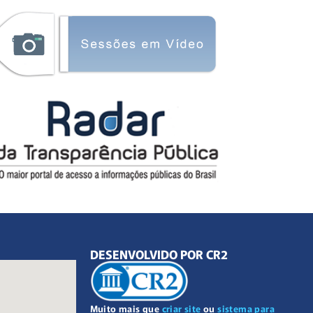
DESENVOLVIDO POR CR2
Muito mais que
criar site
ou
sistema para