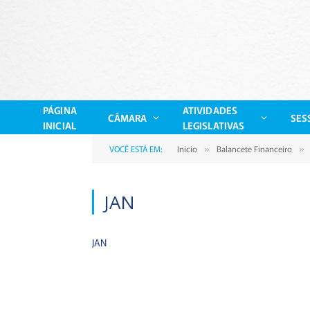
PÁGINA
ATIVIDADES
CÂMARA
SES
INICIAL
LEGISLATIVAS
VOCÊ ESTÁ EM:
Início
Balancete Financeiro
»
»
JAN
JAN