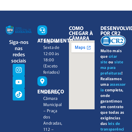
COMO
DESENVOLVI
CHEGAR À
POR CR2
CÂMARA
ATENDIMENTO
Siga-nos
Segunda à
nas
Sexta de
Muito mais
redes
12:00 às
que
criar
sociais
18:00
site
ou
siste
(Exceto
ma para
feriados)
prefeituras
!
Realizamos
uma
assessor
ia
completa,
ENDEREÇO
Sede da
onde
Câmara
garantimos
Municipal
em contrato
– Praça
que todas as
dos
exigências
Andradas,
das
leis de
112 –
transparênci