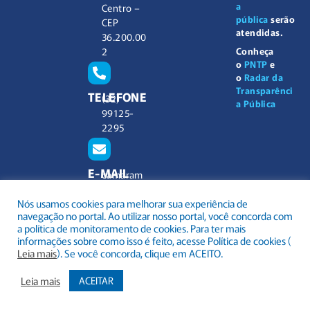
a
Centro –
pública
serão
CEP
atendidas.
36.200.00
2
Conheça
o
PNTP
e
o
Radar da
Transparênci
TELEFONE
(32)
a Pública
99125-
2295
E-MAIL
camaram
unicipal@
Nós usamos cookies para melhorar sua experiência de
barbacen
navegação no portal. Ao utilizar nosso portal, você concorda com
a.mg.gov.
a política de monitoramento de cookies. Para ter mais
br
informações sobre como isso é feito, acesse Política de cookies (
Leia mais
). Se você concorda, clique em ACEITO.
Leia mais
ACEITAR
.
Todos os direitos reservados a Câmara Municipal Barbacena
Mapa do Site
Acessar Área Administrativa
Acessar o Webmail