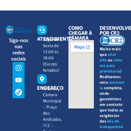
COMO
DESENVOLVI
CHEGAR À
POR CR2
CÂMARA
ATENDIMENTO
Siga-nos
Segunda à
nas
Sexta de
Muito mais
redes
12:00 às
que
criar
sociais
18:00
site
ou
siste
(Exceto
ma para
feriados)
prefeituras
!
Realizamos
uma
assessor
ENDEREÇO
ia
completa,
Sede da
onde
Câmara
garantimos
Municipal
em contrato
– Praça
que todas as
dos
exigências
Andradas,
das
leis de
112 –
transparênci