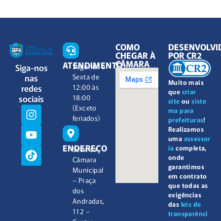
COMO
DESENVOLVI
CHEGAR À
POR CR2
CÂMARA
ATENDIMENTO
Siga-nos
Segunda à
nas
Sexta de
Muito mais
redes
12:00 às
que
criar
sociais
18:00
site
ou
siste
(Exceto
ma para
feriados)
prefeituras
!
Realizamos
uma
assessor
ENDEREÇO
ia
completa,
Sede da
onde
Câmara
garantimos
Municipal
em contrato
– Praça
que todas as
dos
exigências
Andradas,
das
leis de
112 –
transparênci