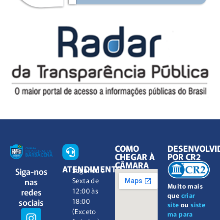
COMO
DESENVOLVI
CHEGAR À
POR CR2
CÂMARA
ATENDIMENTO
Siga-nos
Segunda à
nas
Sexta de
Muito mais
redes
12:00 às
que
criar
sociais
18:00
site
ou
siste
(Exceto
ma para