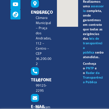
Realizamos
uma
assessor
ia
completa,
ENDEREÇO
Sede da
onde
Câmara
garantimos
Municipal
em contrato
– Praça
que todas as
dos
exigências
Andradas,
das
leis de
112 –
transparênci
a
Centro –
pública
serão
CEP
atendidas.
36.200.00
2
Conheça
o
PNTP
e
o
Radar da
Transparênci
TELEFONE
(32)
a Pública
99125-
2295
E-MAIL
camaram