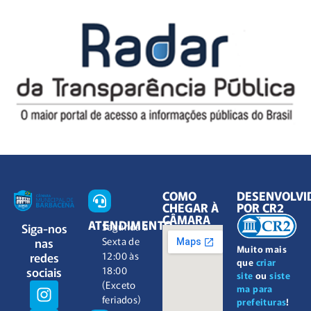
COMO
DESENVOLVI
CHEGAR À
POR CR2
CÂMARA
ATENDIMENTO
Siga-nos
Segunda à
nas
Sexta de
Muito mais
redes
12:00 às
que
criar
sociais
18:00
site
ou
siste
(Exceto
ma para
feriados)
prefeituras
!