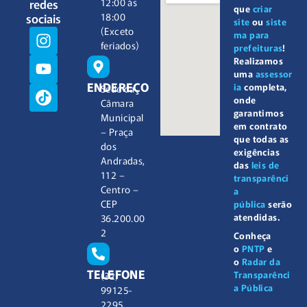
redes
12:00 às
que
criar
sociais
18:00
site
ou
siste
(Exceto
ma para
feriados)
prefeituras
!
Realizamos
uma
assessor
ENDEREÇO
ia
completa,
Sede da
onde
Câmara
garantimos
Municipal
em contrato
– Praça
que todas as
dos
exigências
Andradas,
das
leis de
112 –
transparênci
Centro –
a
CEP
pública
serão
atendidas.
36.200.00
2
Conheça
o
PNTP
e
o
Radar da
TELEFONE
Transparênci
(32)
a Pública
99125-
2295