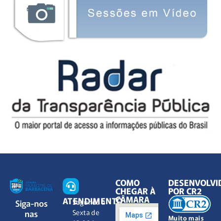
COMO
DESENVOLVI
CHEGAR À
POR CR2
CÂMARA
ATENDIMENTO
Siga-nos
Segunda à
nas
Sexta de
Muito mais