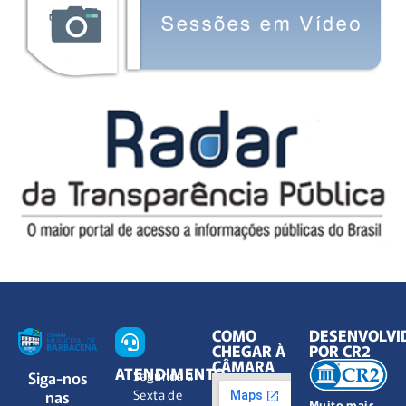
COMO
DESENVOLVI
CHEGAR À
POR CR2
CÂMARA
ATENDIMENTO
Siga-nos
Segunda à
nas
Sexta de
Muito mais