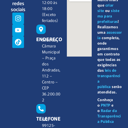
redes
12:00 às
que
criar
sociais
18:00
site
ou
siste
(Exceto
ma para
feriados)
prefeituras
!
Realizamos
uma
assessor
ia
completa,
ENDEREÇO
Sede da
onde
Câmara
garantimos
Municipal
em contrato
– Praça
que todas as
dos
exigências
Andradas,
das
leis de
112 –
transparênci
a
Centro –
pública
serão
CEP
atendidas.
36.200.00
2
Conheça
o
PNTP
e
o
Radar da
Transparênci
TELEFONE
(32)
a Pública
99125-