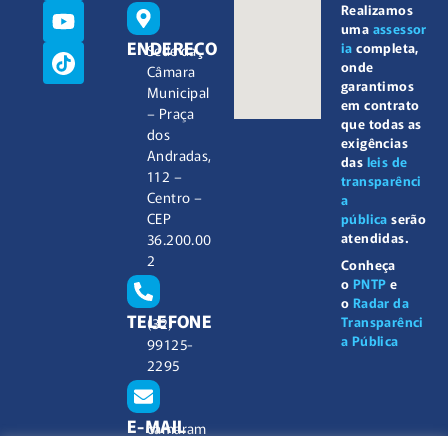
Realizamos
uma
assessor
ENDEREÇO
ia
completa,
Sede da
onde
Câmara
garantimos
Municipal
em contrato
– Praça
que todas as
dos
exigências
Andradas,
das
leis de
112 –
transparênci
Centro –
a
CEP
pública
serão
atendidas.
36.200.00
2
Conheça
o
PNTP
e
o
Radar da
TELEFONE
Transparênci
(32)
a Pública
99125-
2295
E-MAIL
camaram