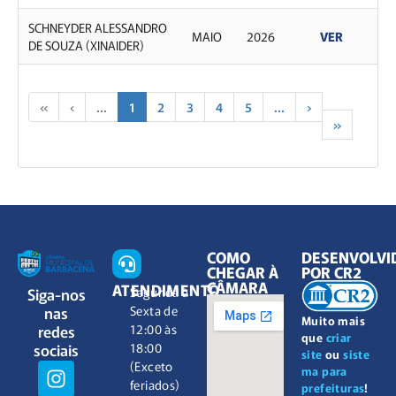
SCHNEYDER ALESSANDRO
MAIO
2026
VER
DE SOUZA (XINAIDER)
«
‹
...
1
2
3
4
5
...
›
»
COMO
DESENVOLVI
CHEGAR À
POR CR2
CÂMARA
ATENDIMENTO
Siga-nos
Segunda à
nas
Sexta de
Muito mais
redes
12:00 às
que
criar
sociais
18:00
site
ou
siste
(Exceto
ma para
feriados)
prefeituras
!