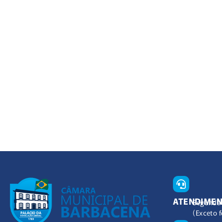
ATENDIME
Segunda 
(Exceto f