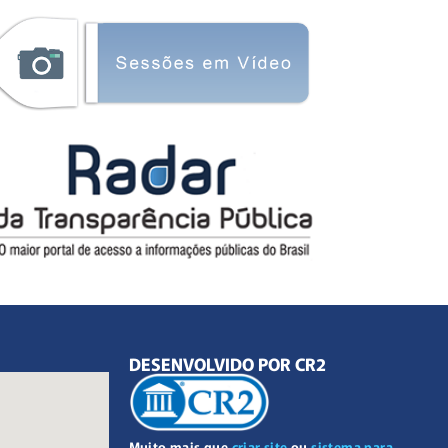
DESENVOLVIDO POR CR2
Muito mais que
criar site
ou
sistema para