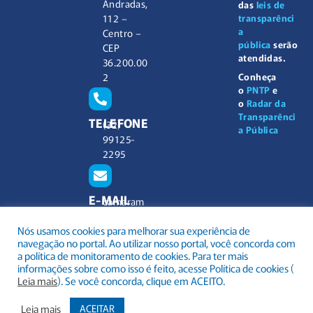
Andradas,
das
leis de
112 –
transparênci
a
Centro –
pública
serão
CEP
atendidas.
36.200.00
2
Conheça
o
PNTP
e
o
Radar da
Transparênci
TELEFONE
(32)
a Pública
99125-
2295
E-MAIL
camaram
unicipal@
Nós usamos cookies para melhorar sua experiência de
barbacen
navegação no portal. Ao utilizar nosso portal, você concorda com
a.mg.gov.
a política de monitoramento de cookies. Para ter mais
br
informações sobre como isso é feito, acesse Política de cookies (
Leia mais
). Se você concorda, clique em ACEITO.
Leia mais
ACEITAR
.
Todos os direitos reservados a Câmara Municipal Barbacena