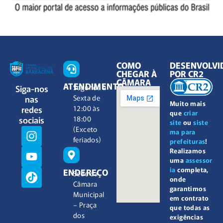
COMO
DESENVOLVI
CHEGAR À
POR CR2
CÂMARA
ATENDIMENTO
Siga-nos
Segunda à
nas
Sexta de
Muito mais
redes
12:00 às
que
criar
sociais
18:00
site
ou
siste
(Exceto
ma para
feriados)
prefeituras
!
Realizamos
uma
assessor
ia
completa,
ENDEREÇO
Sede da
onde
Câmara
garantimos
Municipal
em contrato
– Praça
que todas as
dos
exigências