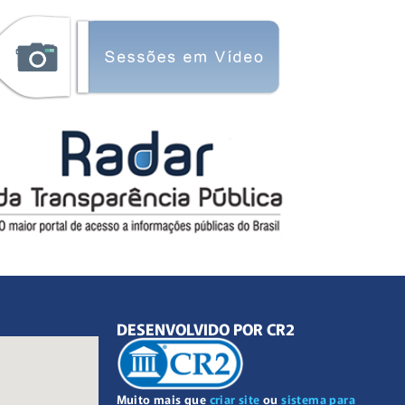
DESENVOLVIDO POR CR2
Muito mais que
criar site
ou
sistema para