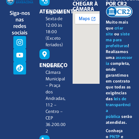
CHEGAR À
POR CR2
CÂMARA
ATENDIMENTO
Siga-nos
Segunda à
nas
Sexta de
Muito mais
redes
12:00 às
que
criar
sociais
18:00
site
ou
siste
(Exceto
ma para
feriados)
prefeituras
!
Realizamos
uma
assessor
ia
completa,
ENDEREÇO
Sede da
onde
Câmara
garantimos
Municipal
em contrato
– Praça
que todas as
dos
exigências
Andradas,
das
leis de
112 –
transparênci
a
Centro –
pública
serão
CEP
atendidas.
36.200.00
2
Conheça
o
PNTP
e