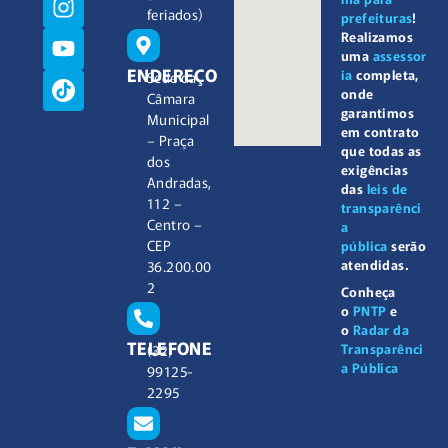
feriados)
prefeituras
!
Realizamos
uma
assessor
ENDEREÇO
ia
completa,
Sede da
onde
Câmara
garantimos
Municipal
em contrato
– Praça
que todas as
dos
exigências
Andradas,
das
leis de
112 –
transparênci
Centro –
a
CEP
pública
serão
atendidas.
36.200.00
2
Conheça
o
PNTP
e
o
Radar da
TELEFONE
Transparênci
(32)
a Pública
99125-
2295