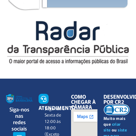
COMO
DESENVOLVI
CHEGAR À
POR CR2
CÂMARA
ATENDIMENTO
Siga-nos
Segunda à
nas
Sexta de
Muito mais
redes
12:00 às
que
criar
sociais
18:00
site
ou
siste
(Exceto
ma para