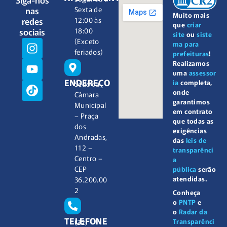
nas
Sexta de
Muito mais
redes
12:00 às
que
criar
sociais
18:00
site
ou
siste
(Exceto
ma para
feriados)
prefeituras
!
Realizamos
uma
assessor
ENDEREÇO
ia
completa,
Sede da
onde
Câmara
garantimos
Municipal
em contrato
– Praça
que todas as
dos
exigências
Andradas,
das
leis de
112 –
transparênci
Centro –
a
CEP
pública
serão
atendidas.
36.200.00
2
Conheça
o
PNTP
e
o
Radar da
TELEFONE
Transparênci
(32)