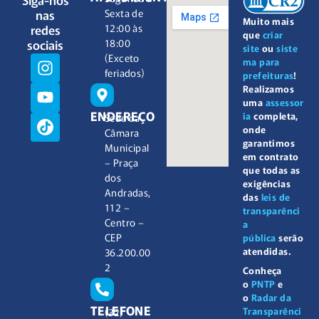
nas
Sexta de
Muito mais
redes
12:00 às
que
criar
sociais
18:00
site
ou
siste
(Exceto
ma para
feriados)
prefeituras
!
Realizamos
uma
assessor
ENDEREÇO
ia
completa,
Sede da
onde
Câmara
garantimos
Municipal
em contrato
– Praça
que todas as
dos
exigências
Andradas,
das
leis de
112 –
transparênci
Centro –
a
CEP
pública
serão
atendidas.
36.200.00
2
Conheça
o
PNTP
e
o
Radar da
TELEFONE
Transparênci
(32)