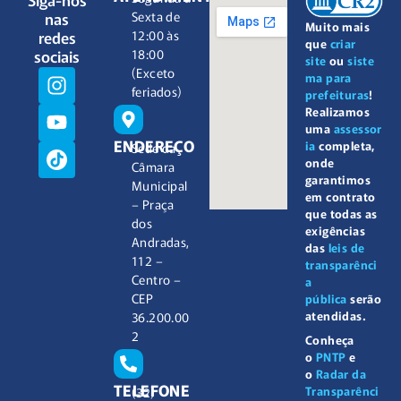
nas
Sexta de
Muito mais
redes
12:00 às
que
criar
sociais
18:00
site
ou
siste
(Exceto
ma para
feriados)
prefeituras
!
Realizamos
uma
assessor
ENDEREÇO
ia
completa,
Sede da
onde
Câmara
garantimos
Municipal
em contrato
– Praça
que todas as
dos
exigências
Andradas,
das
leis de
112 –
transparênci
Centro –
a
CEP
pública
serão
atendidas.
36.200.00
2
Conheça
o
PNTP
e
o
Radar da
TELEFONE
Transparênci
(32)