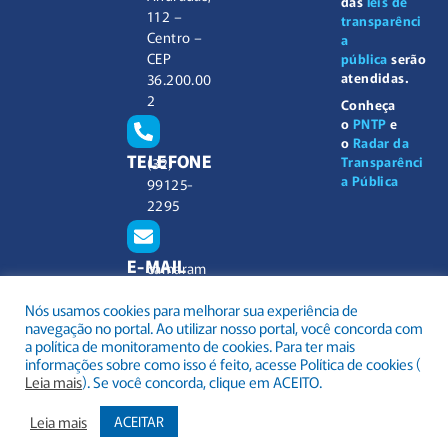
das
leis de
112 –
transparênci
Centro –
a
CEP
pública
serão
atendidas.
36.200.00
2
Conheça
o
PNTP
e
o
Radar da
TELEFONE
Transparênci
(32)
a Pública
99125-
2295
E-MAIL
camaram
unicipal@
Nós usamos cookies para melhorar sua experiência de
barbacen
navegação no portal. Ao utilizar nosso portal, você concorda com
a.mg.gov.
a política de monitoramento de cookies. Para ter mais
br
informações sobre como isso é feito, acesse Política de cookies (
Leia mais
). Se você concorda, clique em ACEITO.
Leia mais
ACEITAR
.
Todos os direitos reservados a Câmara Municipal Barbacena
Mapa do Site
Acessar Área Administrativa
Acessar o Webmail