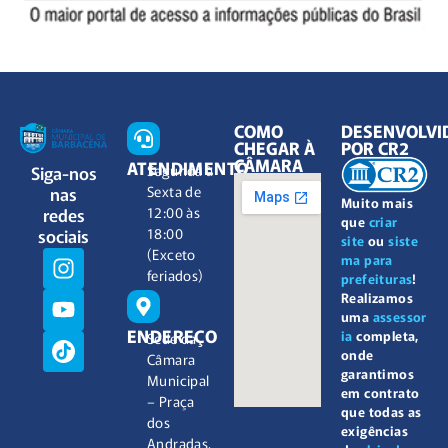
COMO
DESENVOLVI
CHEGAR À
POR CR2
CÂMARA
ATENDIMENTO
Siga-nos
Segunda à
nas
Sexta de
Muito mais
redes
12:00 às
que
criar
sociais
18:00
site
ou
siste
(Exceto
ma para
feriados)
prefeituras
!
Realizamos
uma
assessor
ENDEREÇO
ia
completa,
Sede da
onde
Câmara
garantimos
Municipal
em contrato
– Praça
que todas as
dos
exigências
Andradas,