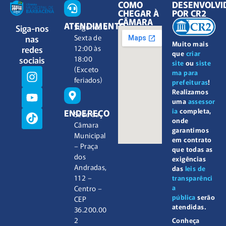
COMO
DESENVOLVI
CHEGAR À
POR CR2
CÂMARA
ATENDIMENTO
Siga-nos
Segunda à
nas
Sexta de
Muito mais
redes
12:00 às
que
criar
sociais
18:00
site
ou
siste
(Exceto
ma para
feriados)
prefeituras
!
Realizamos
uma
assessor
ia
completa,
ENDEREÇO
Sede da
onde
Câmara
garantimos
Municipal
em contrato
– Praça
que todas as
dos
exigências
Andradas,
das
leis de
112 –
transparênci
a
Centro –
pública
serão
CEP
atendidas.
36.200.00
2
Conheça