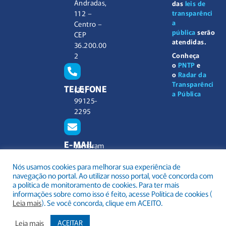
Andradas,
das
leis de
112 –
transparênci
a
Centro –
pública
serão
CEP
atendidas.
36.200.00
2
Conheça
o
PNTP
e
o
Radar da
Transparênci
TELEFONE
(32)
a Pública
99125-
2295
E-MAIL
camaram
unicipal@
Nós usamos cookies para melhorar sua experiência de
barbacen
navegação no portal. Ao utilizar nosso portal, você concorda com
a.mg.gov.
a política de monitoramento de cookies. Para ter mais
br
informações sobre como isso é feito, acesse Política de cookies (
Leia mais
). Se você concorda, clique em ACEITO.
Leia mais
ACEITAR
.
Todos os direitos reservados a Câmara Municipal Barbacena