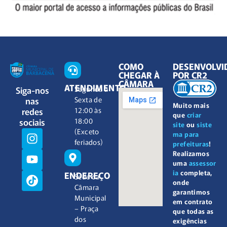
COMO
DESENVOLVI
CHEGAR À
POR CR2
CÂMARA
ATENDIMENTO
Siga-nos
Segunda à
nas
Sexta de
Muito mais
redes
12:00 às
que
criar
sociais
18:00
site
ou
siste
(Exceto
ma para
feriados)
prefeituras
!
Realizamos
uma
assessor
ia
completa,
ENDEREÇO
Sede da
onde
Câmara
garantimos
Municipal
em contrato
– Praça
que todas as
dos
exigências