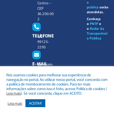
a
Centro –
pública
serão
CEP
atendidas.
36.200.00
2
Conheça
o
PNTP
e
o
Radar da
Transparênci
TELEFONE
(32)
a Pública
99125-
2295
E-MAIL
camaram
unicipal@
Nós usamos cookies para melhorar sua experiência de
barbacen
navegação no portal. Ao utilizar nosso portal, você concorda com
a.mg.gov.
a política de monitoramento de cookies. Para ter mais
br
informações sobre como isso é feito, acesse Política de cookies (
Leia mais
). Se você concorda, clique em ACEITO.
Leia mais
ACEITAR
.
Todos os direitos reservados a Câmara Municipal Barbacena
Mapa do Site
Acessar Área Administrativa
Acessar o Webmail