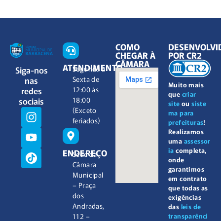
COMO
DESENVOLVI
CHEGAR À
POR CR2
CÂMARA
ATENDIMENTO
Siga-nos
Segunda à
nas
Sexta de
Muito mais
redes
12:00 às
que
criar
sociais
18:00
site
ou
siste
(Exceto
ma para
feriados)
prefeituras
!
Realizamos
uma
assessor
ia
completa,
ENDEREÇO
Sede da
onde
Câmara
garantimos
Municipal
em contrato
– Praça
que todas as
dos
exigências
Andradas,
das
leis de
112 –
transparênci