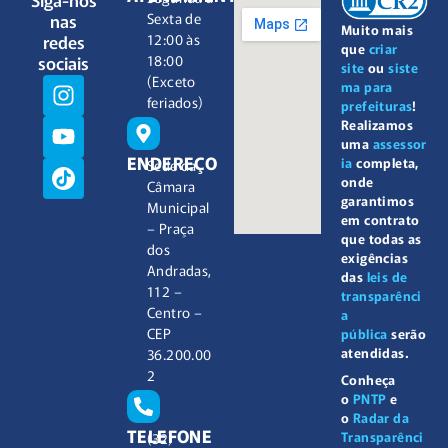
nas
Sexta de
Muito mais
redes
12:00 às
que
criar
sociais
18:00
site
ou
siste
(Exceto
ma para
feriados)
prefeituras
!
Realizamos
uma
assessor
ENDEREÇO
ia
completa,
Sede da
onde
Câmara
garantimos
Municipal
em contrato
– Praça
que todas as
dos
exigências
Andradas,
das
leis de
112 –
transparênci
Centro –
a
CEP
pública
serão
atendidas.
36.200.00
2
Conheça
o
PNTP
e
o
Radar da
TELEFONE
Transparênci
(32)