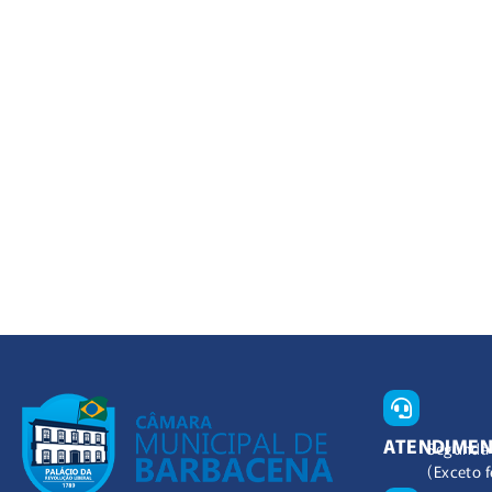
ATENDIME
Segunda 
(Exceto f