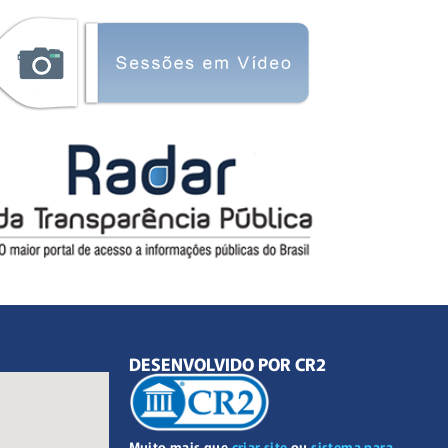
DESENVOLVIDO POR CR2
Muito mais que
criar site
ou
sistema para