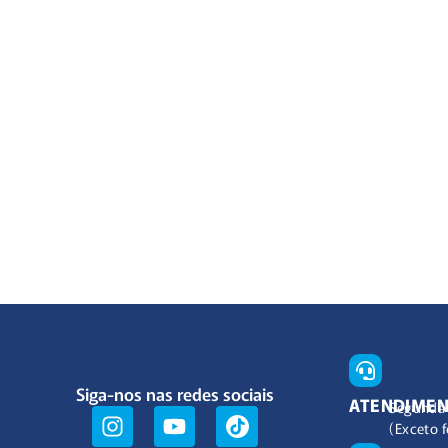
Siga-nos nas redes sociais
ATENDIME
Segunda 
(Exceto f