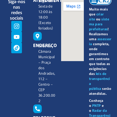
Siga-nos
Segunda à
nas
Sexta de
Muito mais
redes
12:00 às
que
criar
sociais
18:00
site
ou
siste
(Exceto
ma para
feriados)
prefeituras
!
Realizamos
uma
assessor
ia
completa,
ENDEREÇO
Sede da
onde
Câmara
garantimos
Municipal
em contrato
– Praça
que todas as
dos
exigências
Andradas,
das
leis de
112 –
transparênci
a
Centro –
pública
serão
CEP
atendidas.
36.200.00
2
Conheça
o
PNTP
e
o
Radar da
Transparênci