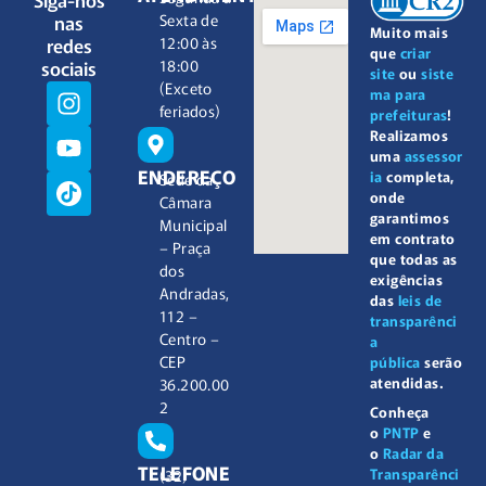
nas
Sexta de
Muito mais
redes
12:00 às
que
criar
sociais
18:00
site
ou
siste
(Exceto
ma para
feriados)
prefeituras
!
Realizamos
uma
assessor
ENDEREÇO
ia
completa,
Sede da
onde
Câmara
garantimos
Municipal
em contrato
– Praça
que todas as
dos
exigências
Andradas,
das
leis de
112 –
transparênci
Centro –
a
CEP
pública
serão
atendidas.
36.200.00
2
Conheça
o
PNTP
e
o
Radar da
TELEFONE
Transparênci
(32)