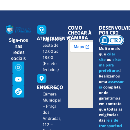
COMO
DESENVOLVI
CHEGAR À
POR CR2
CÂMARA
ATENDIMENTO
Siga-nos
Segunda à
nas
Sexta de
Muito mais
redes
12:00 às
que
criar
sociais
18:00
site
ou
siste
(Exceto
ma para
feriados)
prefeituras
!
Realizamos
uma
assessor
ENDEREÇO
ia
completa,
Sede da
onde
Câmara
garantimos
Municipal
em contrato
– Praça
que todas as
dos
exigências
Andradas,
das
leis de
112 –
transparênci