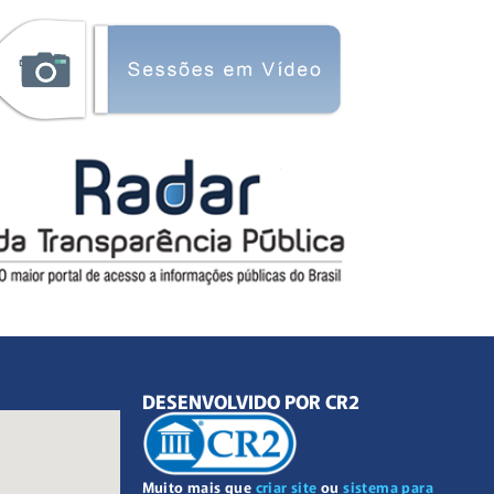
DESENVOLVIDO POR CR2
Muito mais que
criar site
ou
sistema para