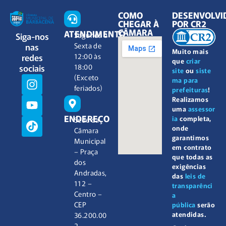
COMO
DESENVOLVI
CHEGAR À
POR CR2
CÂMARA
ATENDIMENTO
Siga-nos
Segunda à
nas
Sexta de
Muito mais
redes
12:00 às
que
criar
sociais
18:00
site
ou
siste
(Exceto
ma para
feriados)
prefeituras
!
Realizamos
uma
assessor
ENDEREÇO
ia
completa,
Sede da
onde
Câmara
garantimos
Municipal
em contrato
– Praça
que todas as
dos
exigências
Andradas,
das
leis de
112 –
transparênci
Centro –
a
CEP
pública
serão
atendidas.
36.200.00
2