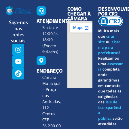
COMO
DESENVOLVI
CHEGAR À
POR CR2
CÂMARA
ATENDIMENTO
Siga-nos
Segunda à
nas
Sexta de
Muito mais
redes
12:00 às
que
criar
sociais
18:00
site
ou
siste
(Exceto
ma para
feriados)
prefeituras
!
Realizamos
uma
assessor
ia
completa,
ENDEREÇO
Sede da
onde
Câmara
garantimos
Municipal
em contrato
– Praça
que todas as
dos
exigências
Andradas,
das
leis de
112 –
transparênci
a
Centro –
pública
serão
CEP
atendidas.
36.200.00