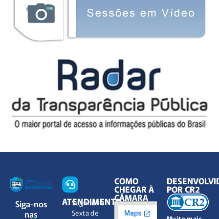
COMO
DESENVOLVI
CHEGAR À
POR CR2
CÂMARA
ATENDIMENTO
Siga-nos
Segunda à
nas
Sexta de
Muito mais