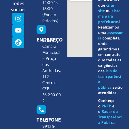
redes
12:00 às
que
criar
sociais
18:00
site
ou
siste
(Exceto
ma para
feriados)
prefeituras
!
Realizamos
uma
assessor
ia
completa,
ENDEREÇO
Sede da
onde
Câmara
garantimos
Municipal
em contrato
– Praça
que todas as
dos
exigências
Andradas,
das
leis de
112 –
transparênci
a
Centro –
pública
serão
CEP
atendidas.
36.200.00
2
Conheça
o
PNTP
e
o
Radar da
Transparênci
TELEFONE
(32)
a Pública
99125-