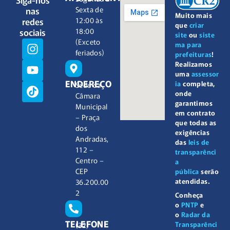
nas
Sexta de
Muito mais
redes
12:00 às
que
criar
sociais
18:00
site
ou
siste
(Exceto
ma para
feriados)
prefeituras
!
Realizamos
uma
assessor
ENDEREÇO
ia
completa,
Sede da
onde
Câmara
garantimos
Municipal
em contrato
– Praça
que todas as
dos
exigências
Andradas,
das
leis de
112 –
transparênci
Centro –
a
CEP
pública
serão
atendidas.
36.200.00
2
Conheça
o
PNTP
e
o
Radar da
TELEFONE
Transparênci
(32)