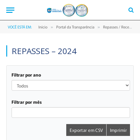
VOCÊ ESTÁ EM:
Início
Portal da Transparência
Repasses / Receitas
»
»
REPASSES – 2024
Filtrar por ano
Todos
Filtrar por mês
Exportar em CSV
Imprimir