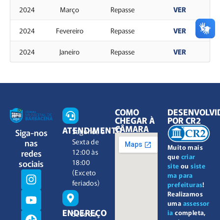
2024
Março
Repasse
VER
2024
Fevereiro
Repasse
VER
2024
Janeiro
Repasse
VER
COMO
DESENVOLVI
CHEGAR À
POR CR2
CÂMARA
ATENDIMENTO
Siga-nos
Segunda à
nas
Sexta de
Muito mais
redes
12:00 às
que
criar
sociais
18:00
site
ou
siste
(Exceto
ma para
feriados)
prefeituras
!
Realizamos
uma
assessor
ENDEREÇO
ia
completa,
Sede da