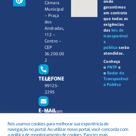
onde
Câmara
garantimos
Municipal
em contrato
– Praça
que todas as
dos
exigências
Andradas,
das
leis de
112 –
transparênci
Centro –
a
CEP
pública
serão
atendidas.
36.200.00
2
Conheça
o
PNTP
e
o
Radar da
TELEFONE
Transparênci
(32)
a Pública
99125-
2295
E-MAIL
camaram
unicipal@
Nós usamos cookies para melhorar sua experiência de
barbacen
navegação no portal. Ao utilizar nosso portal, você concorda com
a.mg.gov.
a política de monitoramento de cookies. Para ter mais