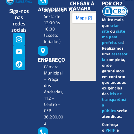
CHEGAR À
POR CR2
CÂMARA
ATENDIMENTO
Siga-nos
Segunda à
nas
Sexta de
Muito mais
redes
12:00 às
que
criar
sociais
18:00
site
ou
siste
(Exceto
ma para
feriados)
prefeituras
!
Realizamos
uma
assessor
ENDEREÇO
ia
completa,
Sede da
onde
Câmara
garantimos
Municipal
em contrato
– Praça
que todas as
dos
exigências
Andradas,
das
leis de
112 –
transparênci
Centro –
a
CEP
pública
serão
atendidas.
36.200.00
2
Conheça
o
PNTP
e