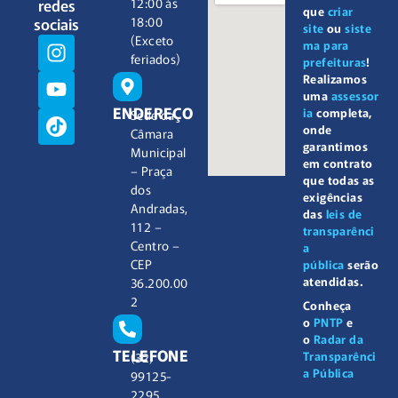
redes
12:00 às
que
criar
sociais
18:00
site
ou
siste
(Exceto
ma para
feriados)
prefeituras
!
Realizamos
uma
assessor
ENDEREÇO
ia
completa,
Sede da
onde
Câmara
garantimos
Municipal
em contrato
– Praça
que todas as
dos
exigências
Andradas,
das
leis de
112 –
transparênci
Centro –
a
CEP
pública
serão
atendidas.
36.200.00
2
Conheça
o
PNTP
e
o
Radar da
TELEFONE
Transparênci
(32)
a Pública
99125-
2295