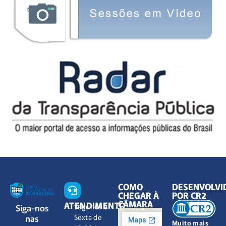
COMO
DESENVOLVI
CHEGAR À
POR CR2
CÂMARA
ATENDIMENTO
Siga-nos
Segunda à
nas
Sexta de
Muito mais