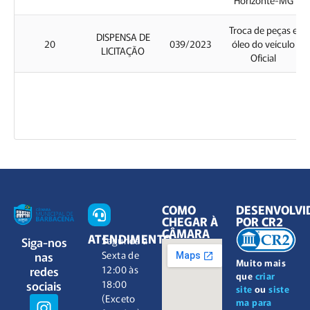
Troca de peças e
DISPENSA DE
20
039/2023
óleo do veículo
LICITAÇÃO
Oficial
COMO
DESENVOLVI
CHEGAR À
POR CR2
CÂMARA
ATENDIMENTO
Siga-nos
Segunda à
nas
Sexta de
Muito mais
redes
12:00 às
que
criar
sociais
18:00
site
ou
siste
(Exceto
ma para