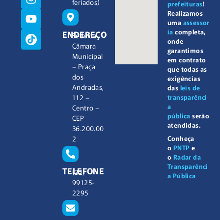
feriados)
prefeituras
!
Realizamos
uma
assessor
ia
completa,
ENDEREÇO
Sede da
onde
Câmara
garantimos
Municipal
em contrato
– Praça
que todas as
dos
exigências
Andradas,
das
leis de
112 –
transparênci
a
Centro –
pública
serão
CEP
atendidas.
36.200.00
2
Conheça
o
PNTP
e
o
Radar da
Transparênci
TELEFONE
(32)
a Pública
99125-
2295