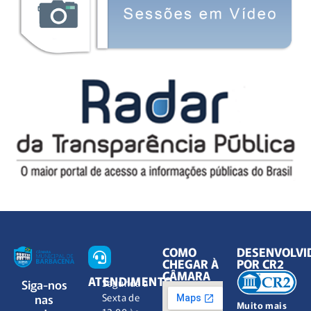
COMO
DESENVOLVI
CHEGAR À
POR CR2
CÂMARA
ATENDIMENTO
Siga-nos
Segunda à
nas
Sexta de
Muito mais