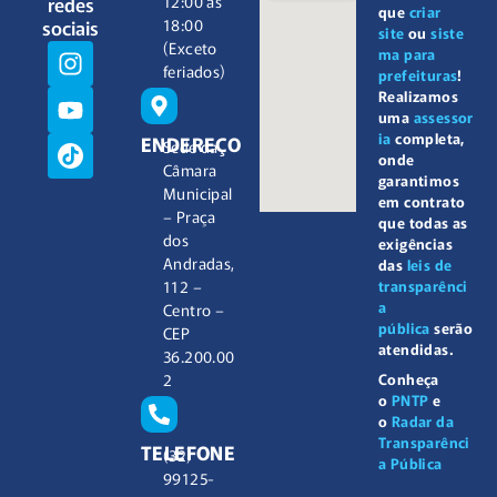
redes
12:00 às
que
criar
sociais
18:00
site
ou
siste
(Exceto
ma para
feriados)
prefeituras
!
Realizamos
uma
assessor
ia
completa,
ENDEREÇO
Sede da
onde
Câmara
garantimos
Municipal
em contrato
– Praça
que todas as
dos
exigências
Andradas,
das
leis de
112 –
transparênci
a
Centro –
pública
serão
CEP
atendidas.
36.200.00
2
Conheça
o
PNTP
e
o
Radar da
Transparênci
TELEFONE
(32)
a Pública
99125-