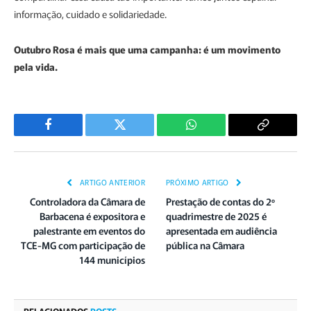
informação, cuidado e solidariedade.
Outubro Rosa é mais que uma campanha: é um movimento
pela vida.
Facebook
Twitter
WhatsApp
Copiar
Link
ARTIGO ANTERIOR
PRÓXIMO ARTIGO
Controladora da Câmara de
Prestação de contas do 2º
Barbacena é expositora e
quadrimestre de 2025 é
palestrante em eventos do
apresentada em audiência
TCE-MG com participação de
pública na Câmara
144 municípios