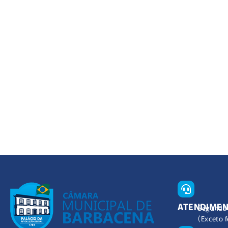
ATENDIME
Segunda 
(Exceto f