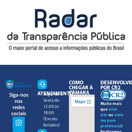
COMO
DESENVOLVI
CHEGAR À
POR CR2
CÂMARA
ATENDIMENTO
Siga-nos
Segunda à
nas
Sexta de
Muito mais
redes
12:00 às
que
criar
sociais
18:00
site
ou
siste
(Exceto
ma para
feriados)
prefeituras
!
Realizamos