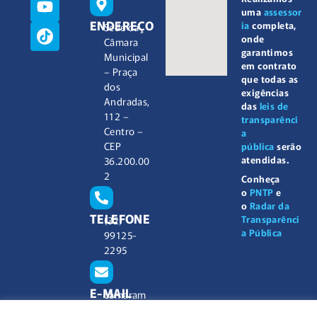
uma
assessor
ENDEREÇO
ia
completa,
Sede da
onde
Câmara
garantimos
Municipal
em contrato
– Praça
que todas as
dos
exigências
Andradas,
das
leis de
112 –
transparênci
Centro –
a
CEP
pública
serão
atendidas.
36.200.00
2
Conheça
o
PNTP
e
o
Radar da
TELEFONE
Transparênci
(32)
a Pública
99125-
2295
E-MAIL
camaram
unicipal@