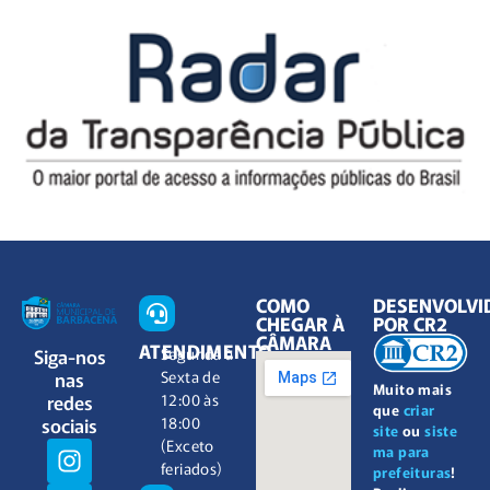
COMO
DESENVOLVI
CHEGAR À
POR CR2
CÂMARA
ATENDIMENTO
Siga-nos
Segunda à
nas
Sexta de
Muito mais
redes
12:00 às
que
criar
sociais
18:00
site
ou
siste
(Exceto
ma para
feriados)
prefeituras
!