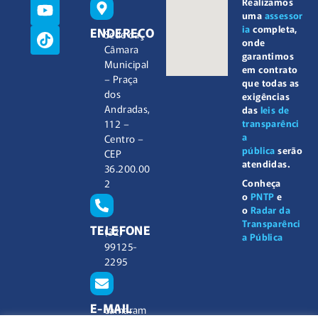
Realizamos
uma
assessor
ia
completa,
ENDEREÇO
Sede da
onde
Câmara
garantimos
Municipal
em contrato
– Praça
que todas as
dos
exigências
Andradas,
das
leis de
112 –
transparênci
a
Centro –
pública
serão
CEP
atendidas.
36.200.00
2
Conheça
o
PNTP
e
o
Radar da
Transparênci
TELEFONE
(32)
a Pública
99125-
2295
E-MAIL
camaram