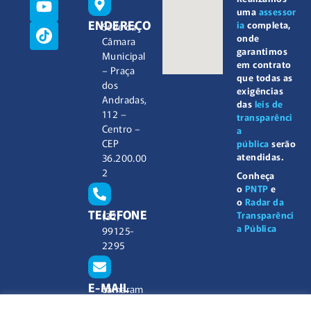
uma
assessor
ENDEREÇO
ia
completa,
Sede da
onde
Câmara
garantimos
Municipal
em contrato
– Praça
que todas as
dos
exigências
Andradas,
das
leis de
112 –
transparênci
Centro –
a
CEP
pública
serão
atendidas.
36.200.00
2
Conheça
o
PNTP
e
o
Radar da
TELEFONE
Transparênci
(32)
a Pública
99125-
2295
E-MAIL
camaram
unicipal@