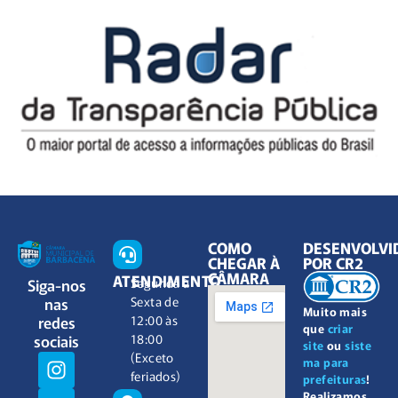
COMO
DESENVOLVI
CHEGAR À
POR CR2
CÂMARA
ATENDIMENTO
Siga-nos
Segunda à
nas
Sexta de
Muito mais
redes
12:00 às
que
criar
sociais
18:00
site
ou
siste
(Exceto
ma para
feriados)
prefeituras
!
Realizamos