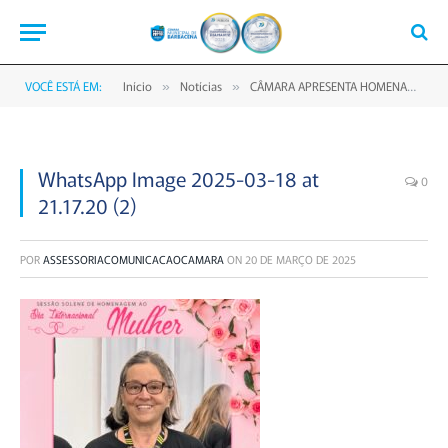
VOCÊ ESTÁ EM:
Início
Notícias
CÂMARA APRESENTA HOMENAGEADAS À SOLENIDADE DO DIA INTERNACIONAL DA MULHER
»
»
WhatsApp Image 2025-03-18 at
0
21.17.20 (2)
POR
ASSESSORIACOMUNICACAOCAMARA
ON
20 DE MARÇO DE 2025