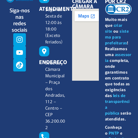
CHEGAR À
POR CR2
CÂMARA
ATENDIMENTO
Siga-nos
Segunda à
nas
Sexta de
Muito mais
redes
12:00 às
que
criar
sociais
18:00
site
ou
siste
(Exceto
ma para
feriados)
prefeituras
!
Realizamos
uma
assessor
ia
completa,
ENDEREÇO
Sede da
onde
Câmara
garantimos
Municipal
em contrato
– Praça
que todas as
dos
exigências
Andradas,
das
leis de
112 –
transparênci
a
Centro –
pública
serão
CEP
atendidas.
36.200.00
2
Conheça
o
PNTP
e