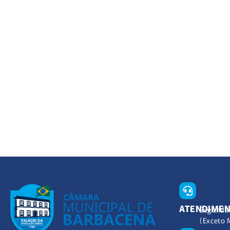
ATENDIME
Segunda 
(Exceto f