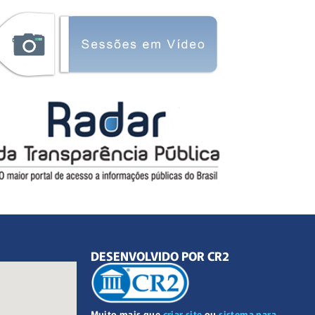
DESENVOLVIDO POR CR2
Muito mais que
criar site
ou
sistema para