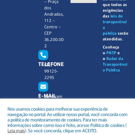
– Praça
que todas as
dos
exigências
Andradas,
das
leis de
112 –
transparênci
Centro –
a
CEP
pública
serão
atendidas.
36.200.00
2
Conheça
o
PNTP
e
o
Radar da
TELEFONE
Transparênci
(32)
a Pública
99125-
2295
E-MAIL
camaram
unicipal@
Nós usamos cookies para melhorar sua experiência de
barbacen
navegação no portal. Ao utilizar nosso portal, você concorda com
a.mg.gov.
a política de monitoramento de cookies. Para ter mais
br
informações sobre como isso é feito, acesse Política de cookies (
Leia mais
). Se você concorda, clique em ACEITO.