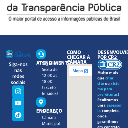
COMO
DESENVOLVI
CHEGAR À
POR CR2
CÂMARA
ATENDIMENTO
Siga-nos
Segunda à
nas
Sexta de
Muito mais
redes
12:00 às
que
criar
sociais
18:00
site
ou
siste
(Exceto
ma para
feriados)
prefeituras
!
Realizamos
uma
assessor
ENDEREÇO
ia
completa,
Sede da
onde
Câmara
garantimos
Municipal
em contrato