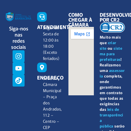
COMO
DESENVOLVI
CHEGAR À
POR CR2
CÂMARA
ATENDIMENTO
Siga-nos
Segunda à
nas
Sexta de
Muito mais
redes
12:00 às
que
criar
sociais
18:00
site
ou
siste
(Exceto
ma para
feriados)
prefeituras
!
Realizamos
uma
assessor
ia
completa,
ENDEREÇO
Sede da
onde
Câmara
garantimos
Municipal
em contrato
– Praça
que todas as
dos
exigências
Andradas,
das
leis de
112 –
transparênci
a
Centro –
pública
serão
CEP