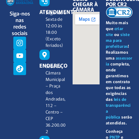
CHEGAR À
POR CR2
CÂMARA
ATENDIMENTO
Siga-nos
Segunda à
nas
Sexta de
Muito mais
redes
12:00 às
que
criar
sociais
18:00
site
ou
siste
(Exceto
ma para
feriados)
prefeituras
!
Realizamos
uma
assessor
ia
completa,
ENDEREÇO
Sede da
onde
Câmara
garantimos
Municipal
em contrato
– Praça
que todas as
dos
exigências
Andradas,
das
leis de
112 –
transparênci
a
Centro –
pública
serão
CEP
atendidas.
36.200.00
2
Conheça
o
PNTP
e